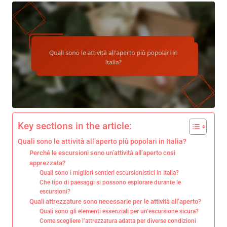
Key sections in the article:
Quali sono le attività all’aperto più popolari in Italia?
Perché le escursioni sono un’attività all’aperto così
apprezzata?
Quali sono i migliori sentieri escursionistici in Italia?
Che tipo di paesaggi si possono esplorare durante le
escursioni?
Quali attrezzature sono necessarie per le attività all’aperto?
Quali sono gli elementi essenziali per un’escursione sicura?
Come scegliere l’attrezzatura adatta per diverse condizioni