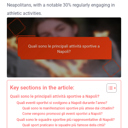
Neapolitans, with a notable 30% regularly engaging in
athletic activities.
Key sections in the article:
Quali sono le principali attività sportive a Napoli?
Quali eventi sportivi si svolgono a Napoli durante l’anno?
Quali sono le manifestazioni sportive più attese dai cittadini?
Come vengono promossi gli eventi sportivi a Napoli?
Quali sono le squadre sportive più rappresentative di Napoli?
Quali sport praticano le squadre più famose della città?