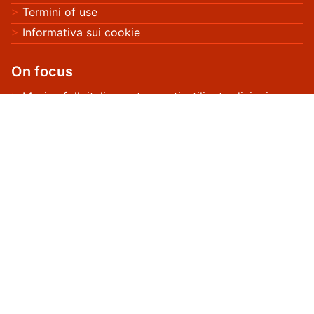
Termini of use
Informativa sui cookie
On focus
Musica folk italiana: strumenti, stili e tradizioni
regionali
Storia delle città italiane: eventi, monumenti e
cultura locale
Artigianato italiano: tecniche, materiali e prodotti
tipici
Infrastrutture stradali in Emilia-Romagna:
investimenti, miglioramenti e impatti economici
Sviluppo rurale in Marche: progetti, sostenibilità e
impatto sulle comunità locali