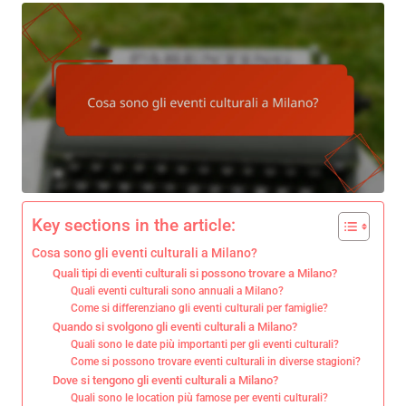
Key sections in the article:
Cosa sono gli eventi culturali a Milano?
Quali tipi di eventi culturali si possono trovare a Milano?
Quali eventi culturali sono annuali a Milano?
Come si differenziano gli eventi culturali per famiglie?
Quando si svolgono gli eventi culturali a Milano?
Quali sono le date più importanti per gli eventi culturali?
Come si possono trovare eventi culturali in diverse stagioni?
Dove si tengono gli eventi culturali a Milano?
Quali sono le location più famose per eventi culturali?