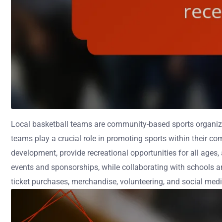
Local basketball teams are community-based sports organizat
teams play a crucial role in promoting sports within their c
development, provide recreational opportunities for all ages,
events and sponsorships, while collaborating with schools 
ticket purchases, merchandise, volunteering, and social me