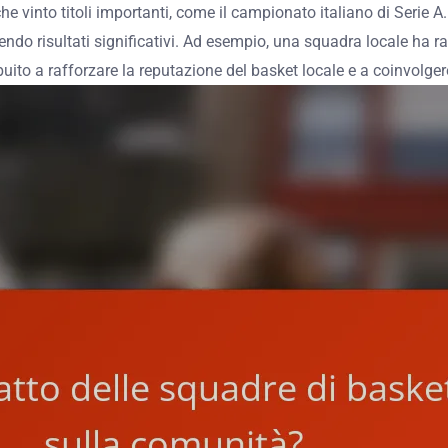
vinto titoli importanti, come il campionato italiano di Serie A. 
do risultati significativi. Ad esempio, una squadra locale ha ra
buito a rafforzare la reputazione del basket locale e a coinvol