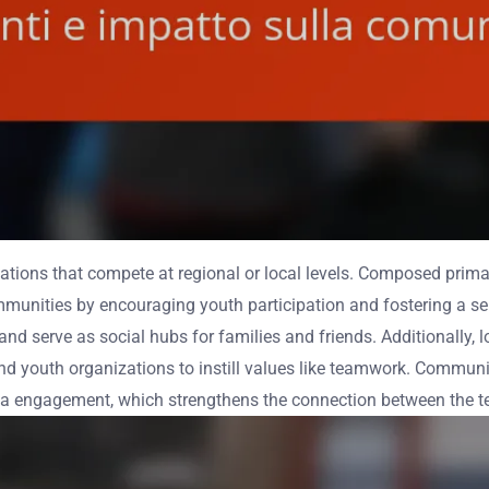
ions that compete at regional or local levels. Composed primar
ommunities by encouraging youth participation and fostering a sen
 and serve as social hubs for families and friends. Additionally
and youth organizations to instill values like teamwork. Commu
dia engagement, which strengthens the connection between the 