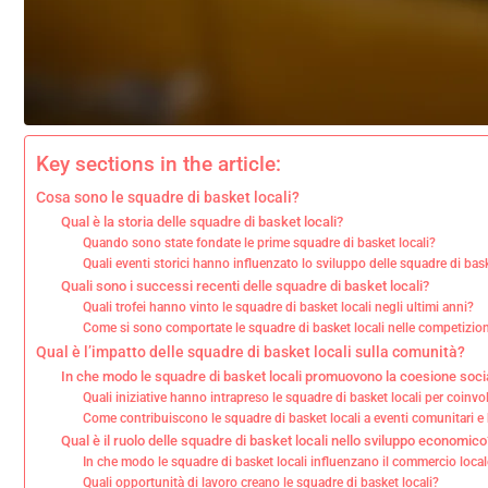
Key sections in the article:
Cosa sono le squadre di basket locali?
Qual è la storia delle squadre di basket locali?
Quando sono state fondate le prime squadre di basket locali?
Quali eventi storici hanno influenzato lo sviluppo delle squadre di bask
Quali sono i successi recenti delle squadre di basket locali?
Quali trofei hanno vinto le squadre di basket locali negli ultimi anni?
Come si sono comportate le squadre di basket locali nelle competizioni
Qual è l’impatto delle squadre di basket locali sulla comunità?
In che modo le squadre di basket locali promuovono la coesione soci
Quali iniziative hanno intrapreso le squadre di basket locali per coinvo
Come contribuiscono le squadre di basket locali a eventi comunitari e
Qual è il ruolo delle squadre di basket locali nello sviluppo economico
In che modo le squadre di basket locali influenzano il commercio loca
Quali opportunità di lavoro creano le squadre di basket locali?