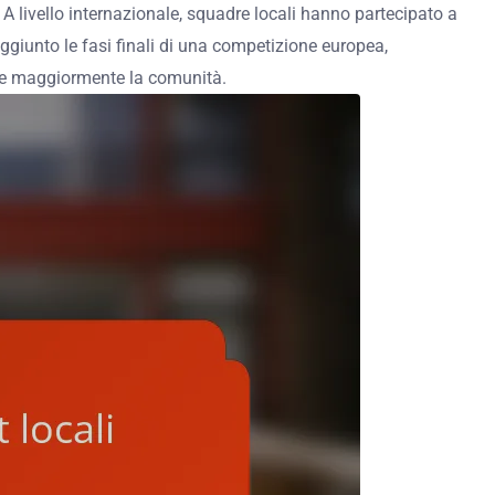
A livello internazionale, squadre locali hanno partecipato a
ggiunto le fasi finali di una competizione europea,
gere maggiormente la comunità.