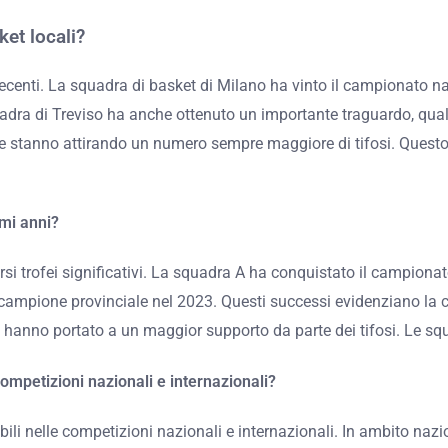
ket locali?
ecenti. La squadra di basket di Milano ha vinto il campionato naz
adra di Treviso ha anche ottenuto un importante traguardo, quali
uadre stanno attirando un numero sempre maggiore di tifosi. Que
imi anni?
ersi trofei significativi. La squadra A ha conquistato il campiona
i campione provinciale nel 2023. Questi successi evidenziano la co
ie hanno portato a un maggior supporto da parte dei tifosi. Le s
ompetizioni nazionali e internazionali?
ili nelle competizioni nazionali e internazionali. In ambito naz