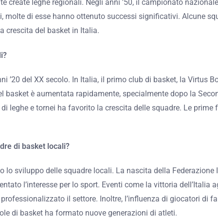
te create leghe regionali. Negli anni ’50, il campionato nazional
i, molte di esse hanno ottenuto successi significativi. Alcune squ
 crescita del basket in Italia.
i?
 ’20 del XX secolo. In Italia, il primo club di basket, la Virtus 
ne del basket è aumentata rapidamente, specialmente dopo la Se
 di leghe e tornei ha favorito la crescita delle squadre. Le prime
dre di basket locali?
ato lo sviluppo delle squadre locali. La nascita della Federazione
o l’interesse per lo sport. Eventi come la vittoria dell’Italia a
ofessionalizzato il settore. Inoltre, l’influenza di giocatori di
cuole di basket ha formato nuove generazioni di atleti.