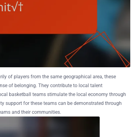
ily of players from the same geographical area, these
se of belonging. They contribute to local talent
, local basketball teams stimulate the local economy through
nity support for these teams can be demonstrated through
teams and their communities.