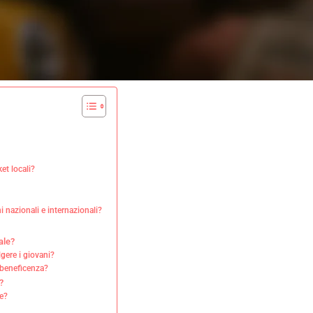
et locali?
 nazionali e internazionali?
ale?
lgere i giovani?
 beneficenza?
?
le?