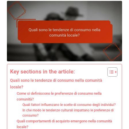
Key sections in the article:
Quali sono le tendenze di consumo nella comunità
locale?
Come si definiscono le preferenze di consumo nella
comunità?
Quali fattori influenzano le scelte di consumo degli individui?
In che modo le tendenze culturali impattano le preferenze di
consumo?
Quali comportamenti di acquisto emergono nella comunità
locale?