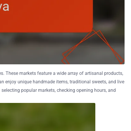
es. These markets feature a wide array of artisanal products,
 can enjoy unique handmade items, traditional sweets, and live
by selecting popular markets, checking opening hours, and