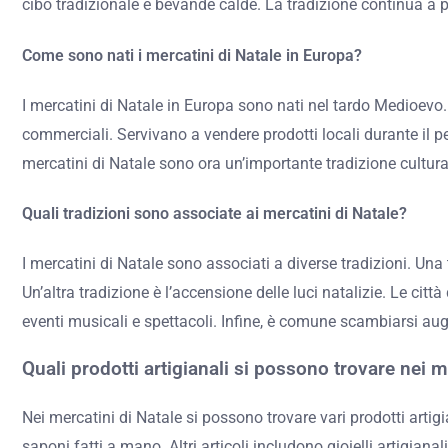
cibo tradizionale e bevande calde. La tradizione continua a pr
Come sono nati i mercatini di Natale in Europa?
I mercatini di Natale in Europa sono nati nel tardo Medioevo
commerciali. Servivano a vendere prodotti locali durante il pe
mercatini di Natale sono ora un’importante tradizione culturale
Quali tradizioni sono associate ai mercatini di Natale?
I mercatini di Natale sono associati a diverse tradizioni. Una t
Un’altra tradizione è l’accensione delle luci natalizie. Le citt
eventi musicali e spettacoli. Infine, è comune scambiarsi augu
Quali prodotti artigianali si possono trovare nei m
Nei mercatini di Natale si possono trovare vari prodotti arti
saponi fatti a mano. Altri articoli includono gioielli artigian