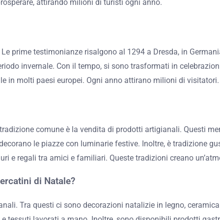
osperare, attirando milioni di turisti ogni anno.
. Le prime testimonianze risalgono al 1294 a Dresda, in Germania
riodo invernale. Con il tempo, si sono trasformati in celebrazioni
 in molti paesi europei. Ogni anno attirano milioni di visitatori.
radizione comune è la vendita di prodotti artigianali. Questi merca
à decorano le piazze con luminarie festive. Inoltre, è tradizione gu
ri e regali tra amici e familiari. Queste tradizioni creano un’at
ercatini di Natale?
gianali. Tra questi ci sono decorazioni natalizie in legno, ceram
ali e tessuti lavorati a mano. Inoltre, sono disponibili prodotti ga