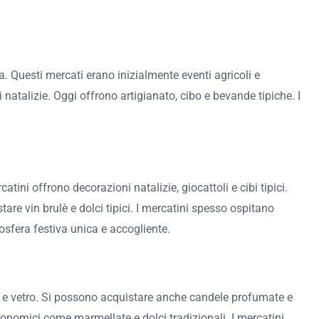
. Questi mercati erano inizialmente eventi agricoli e
 natalizie. Oggi offrono artigianato, cibo e bevande tipiche. I
tini offrono decorazioni natalizie, giocattoli e cibi tipici.
stare vin brulè e dolci tipici. I mercatini spesso ospitano
mosfera festiva unica e accogliente.
ica e vetro. Si possono acquistare anche candele profumate e
stronomici come marmellate e dolci tradizionali. I mercatini