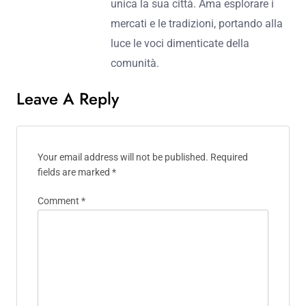
Marco Bellini
Giornalista e scrittore, Marco Bellini è
nato e cresciuto a Taranto. Con una
passione per le notizie locali e la
cultura pugliese, si dedica a
raccontare le storie che rendono
unica la sua città. Ama esplorare i
mercati e le tradizioni, portando alla
luce le voci dimenticate della
comunità.
Leave A Reply
Your email address will not be published.
Required
fields are marked
*