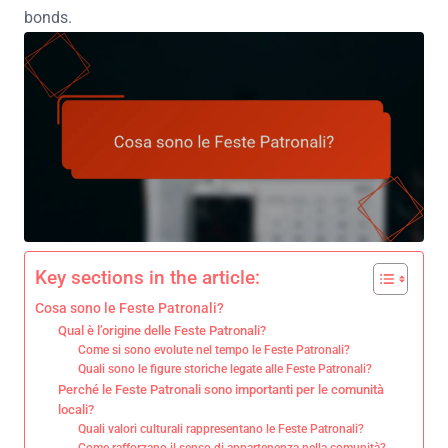
bonds.
Key sections in the article:
Cosa sono le Feste Patronali?
Qual è l’origine delle Feste Patronali?
Come si sono evolute nel tempo le Feste Patronali?
Quali sono le figure storiche legate alle Feste Patronali?
Perché le Feste Patronali sono importanti per le comunità
locali?
Quali valori culturali rappresentano le Feste Patronali?
Come rafforzano il senso di appartenenza nella comunità?