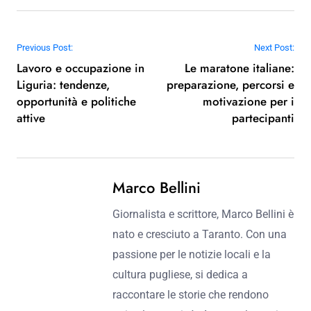
delle Feste Patronali, le figure storiche legate a queste
celebrazioni, l’importanza culturale e sociale per le
comunità, e le tradizioni locali che variano da regione a
regione. Infine, vengono forniti consigli su come vivere al
meglio queste celebrazioni e su come scegliere le Feste
Patronali da visitare in Italia.
Post navigation
Previous Post:
Next Post:
Lavoro e occupazione in
Le maratone italiane:
Liguria: tendenze,
preparazione, percorsi e
opportunità e politiche
motivazione per i
attive
partecipanti