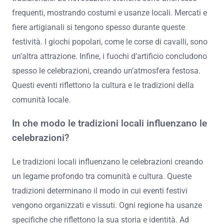
Quali spettacoli e manifestazioni popolari sono tipici?
Le feste patronali includono spettacoli e manifestazioni
popolari tipici come le processioni religiose. Queste
celebrazioni onorano il santo patrono della comunità.
Altri eventi comuni sono i concerti di musica
tradizionale. Le rievocazioni storiche sono anch’esse
frequenti, mostrando costumi e usanze locali. Mercati e
fiere artigianali si tengono spesso durante queste
festività. I giochi popolari, come le corse di cavalli, sono
un’altra attrazione. Infine, i fuochi d’artificio concludono
spesso le celebrazioni, creando un’atmosfera festosa.
Questi eventi riflettono la cultura e le tradizioni della
comunità locale.
In che modo le tradizioni locali influenzano le