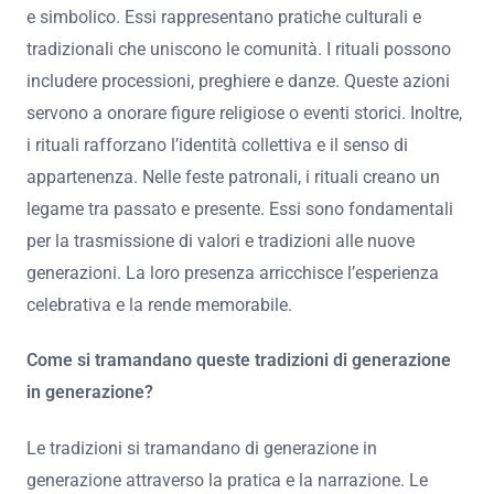
sono anche concerti e eventi culturali. Questi rituali
celebrano la tradizione locale e la devozione religiosa.
Qual è il significato dei rituali nel contesto delle
celebrazioni?
I rituali nelle celebrazioni hanno un significato profondo
e simbolico. Essi rappresentano pratiche culturali e
tradizionali che uniscono le comunità. I rituali possono
includere processioni, preghiere e danze. Queste azioni
servono a onorare figure religiose o eventi storici. Inoltre,
i rituali rafforzano l’identità collettiva e il senso di
appartenenza. Nelle feste patronali, i rituali creano un
legame tra passato e presente. Essi sono fondamentali
per la trasmissione di valori e tradizioni alle nuove
generazioni. La loro presenza arricchisce l’esperienza