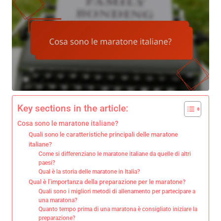
Key sections in the article:
Cosa sono le maratone italiane?
Quali sono le caratteristiche principali delle maratone
italiane?
Come si differenziano le maratone italiane da quelle di altri
paesi?
Qual è la storia delle maratone in Italia?
Qual è l’importanza della preparazione per le maratone?
Quali sono i migliori metodi di allenamento per partecipare a
una maratona?
Quanto tempo prima di una maratona è consigliato iniziare la
preparazione?